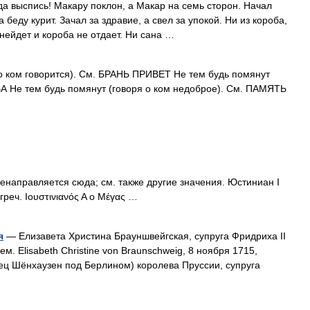
а выспись! Макару поклон, а Макар на семь сторон. Начал
 беду курит. Зачал за здравие, а свел за упокой. Ни из короба,
а нейдет и короба не отдает. Ни сана …
о ком говорится). См. БРАНЬ ПРИВЕТ Не тем будь помянут
А Не тем будь помянут (говоря о ком недоброе). См. ПАМЯТЬ
аправляется сюда; см. также другие значения. Юстиниан I
греч. Ιουστινιανός Α ο Μέγας …
я
— Елизавета Христина Брауншвейгская, супруга Фридриха II
. Elisabeth Christine von Braunschweig, 8 ноября 1715,
ец Шёнхаузен под Берлином) королева Пруссии, супруга