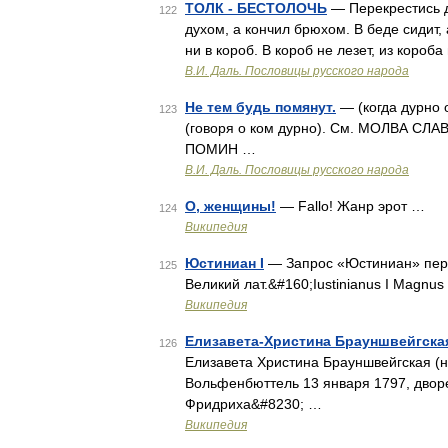
ТОЛК - БЕСТОЛОЧЬ
— Перекрестись д
122
духом, а кончил брюхом. В беде сидит, а
ни в короб. В короб не лезет, из короб
В.И. Даль. Пословицы русского народа
Не тем будь помянут.
— (когда дурно 
123
(говоря о ком дурно). См. МОЛВА СЛАВ
ПОМИН …
В.И. Даль. Пословицы русского народа
О, женщины!
— Fallo! Жанр эрот …
124
Википедия
Юстиниан I
— Запрос «Юстиниан» перен
125
Великий лат.&#160;Iustinianus I Magnus 
Википедия
Елизавета-Христина Брауншвейгска
126
Елизавета Христина Брауншвейгская (нем
Вольфенбюттель 13 января 1797, двор
Фридриха&#8230; …
Википедия