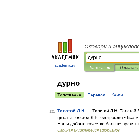
Словари и энциклоп
academic.ru
Толкования
Переводы
дурно
Толкование
Перевод
Книги
Толстой Л.Н.
— Толстой Л.Н. Толстой 
121
цитаты Толстой Л.Н. биография • Все м
Наши добрые качества больше вредят н
Сводная энциклопедия афоризмов