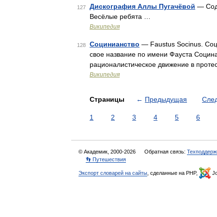
Дискография Аллы Пугачёвой
— Соде
127
Весёлые ребята …
Википедия
Социнианство
— Faustus Socinus. Со
128
свое название по имени Фауста Социн
рационалистическое движение в протес
Википедия
Страницы
←
Предыдущая
Сле
1
2
3
4
5
6
© Академик, 2000-2026
Обратная связь:
Техподдерж
👣 Путешествия
Экспорт словарей на сайты
, сделанные на PHP,
Jo