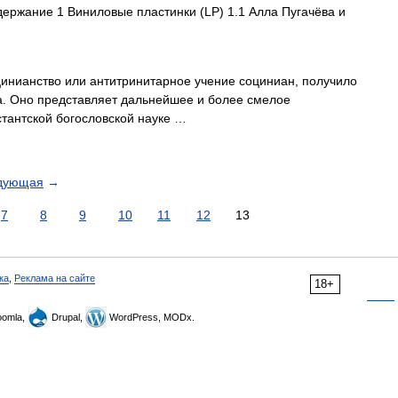
ржание 1 Виниловые пластинки (LP) 1.1 Алла Пугачёва и
цинианство или антитринитарное учение социниан, получило
а. Оно представляет дальнейшее и более смелое
тантской богословской науке …
дующая
→
7
8
9
10
11
12
13
ка
,
Реклама на сайте
18+
omla,
Drupal,
WordPress, MODx.